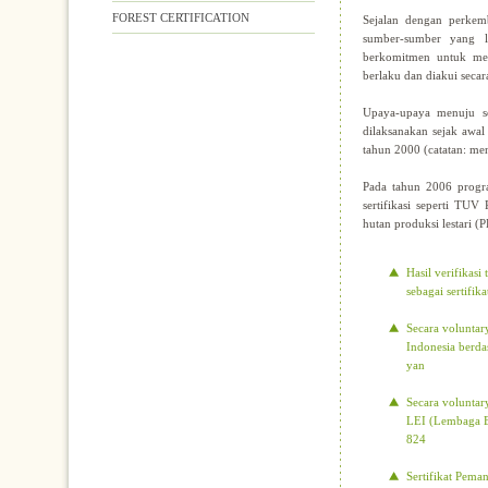
FOREST CERTIFICATION
Sejalan dengan perkem
sumber-sumber yang l
berkomitmen untuk mela
berlaku dan diakui secar
Upaya-upaya menuju ser
dilaksanakan sejak awa
tahun 2000 (catatan: me
Pada tahun 2006 progra
sertifikasi seperti TUV
hutan produksi lestari (P
Hasil verifikas
sebagai sertifik
Secara voluntar
Indonesia berda
yan
Secara voluntar
LEI (Lembaga E
824
Sertifikat Pema