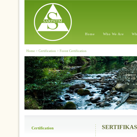
Home
Who We Are
Wh
Home > Certification > Forest Certification
SERTIFIKA
Certification